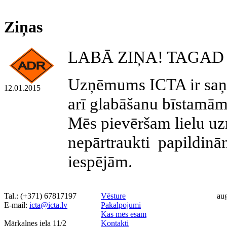
Ziņas
LABĀ ZIŅA! TAGAD 
Uzņēmums ICTA ir saņē
12.01.2015
arī glabāšanu bīstamām 
Mēs pievēršam lielu u
nepārtraukti papildin
iespējām.
Tal.: (+371) 67817197
Vēsture
au
Е-mail:
icta@icta.lv
Pakalpojumi
Kas mēs esam
Mārkalnes iela 11/2
Kontakti