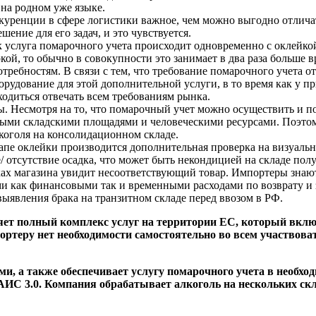
 на родном уже языке.
нкуренции в сфере логистики важное, чем можно выгодно отлича
шение для его задач, и это чувствуется.
ак услуга помарочного учета происходит одновременно с оклейко
кой, то обычно в совокупности это занимает в два раза больше в
ребностям. В связи с тем, что требование помарочного учета о
орудование для этой дополнительной услуги, в то время как у п
ходиться отвечать всем требованиям рынка.
 Несмотря на то, что помарочный учет можно осуществить и по
ми складскими площадями и человеческими ресурсами. Поэтом
коголя на консолидационном складе.
пе оклейки производится дополнительная проверка на визуально
е/ отсутствие осадка, что может быть некондицией на складе полу
ках магазина увидит несоответствующий товар. Импортеры знаю
 как финансовыми так и временными расходами по возврату и 
ыявления брака на транзитном складе перед ввозом в РФ.
т полный комплекс услуг на территории ЕС, который включает
ртеру нет необходимости самостоятельно во всем участвовать
ми, а также обеспечивает услугу помарочного учета в необх
ИС 3.0. Компания обрабатывает алкоголь на нескольких скл