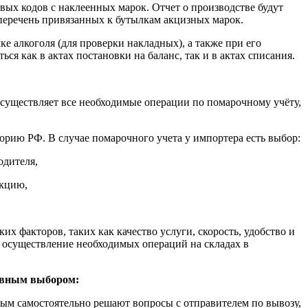
вых кодов с наклеенных марок. Отчет о производстве будут
перечень привязанных к бутылкам акцизных марок.
 алкоголя (для проверки накладных), а также при его
ся как в актах постановки на баланс, так и в актах списания.
 осуществляет все необходимые операции по помарочному учёту,
торию РФ. В случае помарочного учета у импортера есть выбор:
одителя,
укцию,
х факторов, таких как качество услуги, скорость, удобство и
т осуществление необходимых операций на складах в
новным выбором:
мым самостоятельно решают вопросы с отправителем по вывозу,