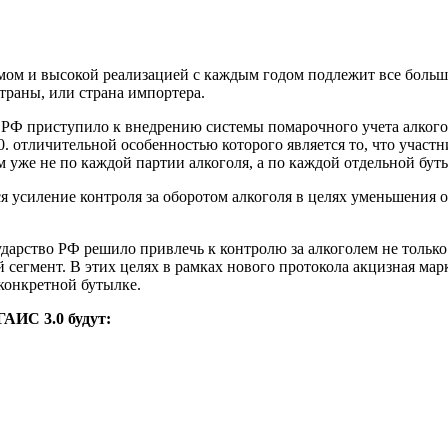
ъемом и высокой реализацией с каждым годом подлежит все боль
страны, или страна импортера.
е РФ приступило к внедрению системы помарочного учета алког
 отличительной особенностью которого является то, что участн
м уже не по каждой партии алкоголя, а по каждой отдельной бут
я усиление контроля за оборотом алкоголя в целях уменьшения 
ударство РФ решило привлечь к контролю за алкоголем не тольк
 сегмент. В этих целях в рамках нового протокола акцизная марк
 конкретной бутылке.
ГАИС 3.0 будут: