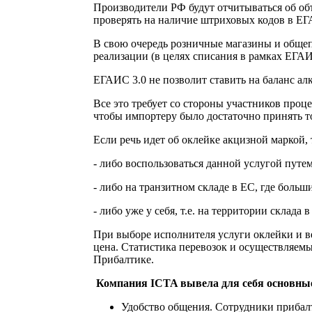
Производители РФ будут отчитываться об об
проверять на наличие штриховых кодов в ЕГ
В свою очередь розничные магазины и общепи
реализации (в целях списания в рамках ЕГАИС
ЕГАИС 3.0 не позволит ставить на баланс алк
Все это требует со стороны участников проц
чтобы импортеру было достаточно принять т
Если речь идет об оклейке акцизной маркой,
- либо воспользоваться данной услугой путем
- либо на транзитном складе в ЕС, где бол
- либо уже у себя, т.е. на территории склада в
При выборе исполнителя услуги оклейки и ве
цена. Статистика перевозок и осуществляем
Прибалтике.
Компания ICTA вывела для себя основные
Удобство общения. Сотрудники прибалт