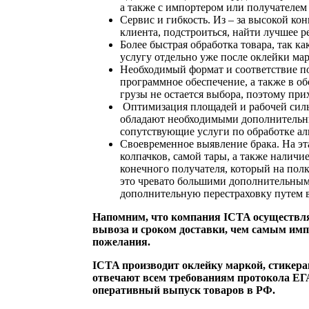
а также с импортером или получателем
Сервис и гибкость. Из – за высокой ко
клиента, подстроиться, найти лучшее ре
Более быстрая обработка товара, так к
услугу отдельно уже после оклейки мар
Необходимый формат и соответствие пот
программное обеспечение, а также в об
грузы не остается выбора, поэтому при
Оптимизация площадей и рабочей силы.
обладают необходимыми дополнительны
сопутствующие услуги по обработке ал
Своевременное выявление брака. На эта
колпачков, самой тары, а также наличи
конечного получателя, который на пол
это чревато большими дополнительными
дополнительную перестраховку путем в
Напомним, что компания ICTA осуществляе
вывоза и сроком доставки, чем самым импо
пожелания.
ICTA производит оклейку маркой, стикера
отвечают всем требованиям протокола ЕГА
оперативный выпуск товаров в РФ.