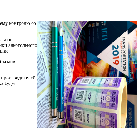
шему контролю со
ольной
ики алкогольного
ылке.
объемов
о производителей
а будет