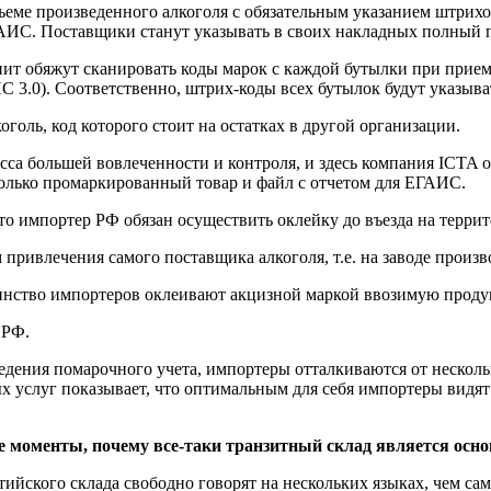
ъеме произведенного алкоголя с обязательным указанием штрихо
АИС. Поставщики станут указывать в своих накладных полный 
т обяжут сканировать коды марок с каждой бутылки при приемке
 3.0). Соответственно, штрих-коды всех бутылок будут указывать
оголь, код которого стоит на остатках в другой организации.
есса большей вовлеченности и контроля, и здесь компания ICTA
олько промаркированный товар и файл с отчетом для ЕГАИС.
 то импортер РФ обязан осуществить оклейку до въезда на терри
 привлечения самого поставщика алкоголя, т.е. на заводе произв
ьшинство импортеров оклеивают акцизной маркой ввозимую прод
 РФ.
дения помарочного учета, импортеры отталкиваются от нескольки
ых услуг показывает, что оптимальным для себя импортеры видя
 моменты, почему все-таки транзитный склад является ос
ийского склада свободно говорят на нескольких языках, чем са