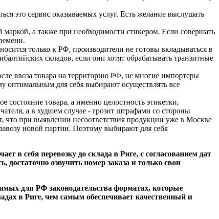
ться это сервис оказываемых услуг. Есть желание выслушать
й маркой, а также при необходимости стикером. Если совершать
ремени.
тносится только к РФ, производители не готовы вкладываться в
рибалтийских складов, если они хотят обрабатывать транзитные
сле ввоза товара на территорию РФ, не многие импортеры
у оптимальным для себя выбирают осуществлять все
е состояние товара, а именно целостность этикетки,
чателя, а в худшем случае - грозит штрафами со стороны
т, что при выявлении несоответствия продукции уже в Москве
завозу новой партии. Поэтому выбирают для себя
 в себя перевозку до склада в Риге, с согласованием дат
, достаточно озвучить номер заказа и только свои
одимых для РФ законодательства форматах, которые
адах в Риге, чем самым обеспечивает качественный и