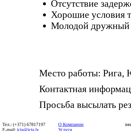
Отсутствие задерже
Хорошие условия т
Молодой дружный 
Место работы: Рига, 
Контактная информаци
Просьба высылать резю
Тел.: (+371) 67817197
О Компании
вв
Е-mail:
icta@icta.lv
Услуги