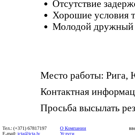
Отсутствие задерже
Хорошие условия т
Молодой дружный 
Место работы: Рига, 
Контактная информаци
Просьба высылать резю
Тел.: (+371) 67817197
О Компании
вв
Е-mail:
icta@icta.lv
Услуги