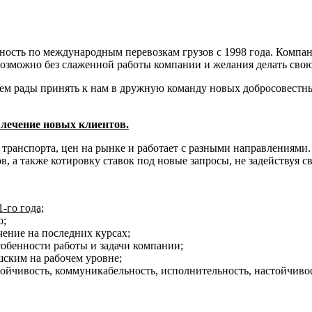
ость по международным перевозкам грузов с 1998 года. Компани
возможно без слаженной работы компании и желания делать свою
ем рады принять к нам в дружную команду новых добросовестных
лечение новых клиентов.
 транспорта, цен на рынке и работает с разными направлениями
, а также котировку ставок под новые запросы, не задействуя св
1-го года;
о;
ение на последних курсах;
собенности работы и задачи компании;
ским на рабочем уровне;
ойчивость, коммуникабельность, исполнительность, настойчивос