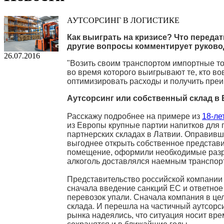
АУТСОРСИНГ В ЛОГИСТИКЕ
Как выиграть на кризисе? Что передат
другие вопросы комментирует руково
26.07.2016
"Возить своим транспортом импортные то
во время которого выигрывают те, кто в
оптимизировать расходы и получить пре
Аутсорсинг или собственный склад в
Расскажу подробнее на примере из
18-ле
из Европы крупные партии напитков для 
партнерских складах в Латвии. Оправивши
выгоднее открыть собственное представи
помещение, оформили необходимые разреш
алкоголь доставлялся наемным транспор
Представительство российской компании э
сначала введение санкций ЕС и ответное 
перевозок упали. Сначала компания в цел
склада. И перешла на частичный аутсорси
рынка надеялись, что ситуация носит вр