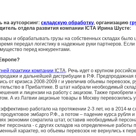
ь на аутсорсинг:
складскую обработку
, организацию
гр
дитель отдела развития компании
ICTA
Ирина Шусте:
вары и обрабатывать грузы на собственных складах было ц
овремя передал логистику в надежные руки партнеров. Есл
имущество перед конкурентами.
 Европе?
тней практики компании
ICTA
. Речь идет о крупном россий
продажи и дальнейшей дистрибуции в Р.Ф. Предпродажная 
сь от кризиса 2008-2009 г и увеличив объемы перевозок, р
тельство в Прибалтике. В штат набрали необходимый склад
ения и лицензии на работу с акцизом. Также приобрели н
том. А из Латвии акцизные товары в Москву перевозились
ффективно работало на протяжении 2-3 лет, но в 2014-м сл
продуктовое эмбарго Р.Ф., а потом – падение курса рубля
ях экономии сократила штат, оставив необходимый персонал
нг персонала - с других складов на определенные работы п
еменный характер, но объемы перевозок не вернулись к пер