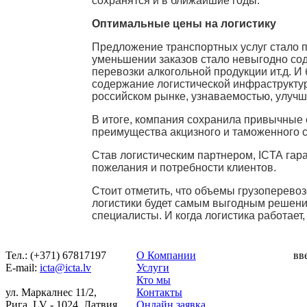
сохранятся и в ближайшие годы.
Оптимальные цены на логистику
Предложение транспортных услуг стало п
уменьшении заказов стало невыгодно сод
перевозки алкогольной продукции ит.д. И
содержание логистической инфраструктур
российском рынке, узнаваемостью, улучш
В итоге, компания сохранила привычные 
преимущества акцизного и таможенного ск
Став логистическим партнером,
ICTA
гара
пожелания и потребности клиентов.
Стоит отметить, что объемы грузоперевоз
логистики будет самым выгодным решение
специалисты. И когда логистика работает, 
Тел.: (+371) 67817197
О Компании
вв
Е-mail:
icta@icta.lv
Услуги
Кто мы
ул. Маркалнес 11/2,
Контакты
Рига, LV - 1024, Латвия
Онлайн заявка