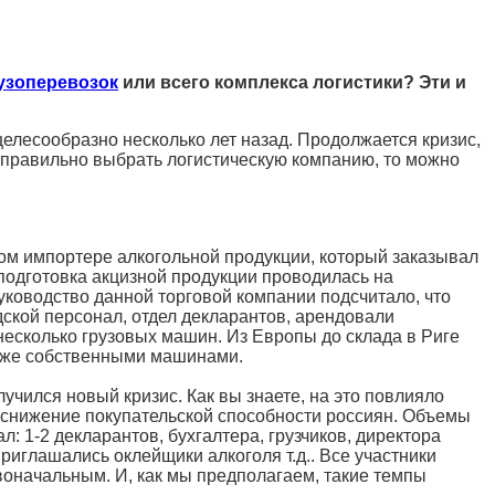
узоперевозок
или всего комплекса логистики? Эти и
елесообразно несколько лет назад. Продолжается кризис,
и правильно выбрать логистическую компанию, то можно
ском импортере алкогольной продукции, который заказывал
подготовка акцизной продукции проводилась на
уководство данной торговой компании подсчитало, что
ской персонал, отдел декларантов, арендовали
есколько грузовых машин. Из Европы до склада в Риге
 уже собственными машинами.
учился новый кризис. Как вы знаете, на это повлияло
 и снижение покупательской способности россиян. Объемы
: 1-2 декларантов, бухгалтера, грузчиков, директора
риглашались оклейщики алкоголя т.д.. Все участники
воначальным. И, как мы предполагаем, такие темпы