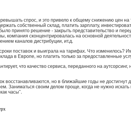
ревышать спрос, и это привело к общему снижению цен на 
ержать собственный склад, платить зарплату, инвестирова
 было принято решение - закрыть представительство и пере
ы, компания сконцентрировалась на основной деятельност
ением каналов дистрибуции, ит.д.
сроки поставок и выиграла на тарифах. Что изменилось? И
лада в Европе, но платить только за предоставленные усл
нтирует, что качество сервиса, переданного на аутсорсинг,
ок восстанавливаются, но в ближайшие годы не достигнут 
м. Заниматься своим делом проще, когда не нужно искать
как часы".
ерх