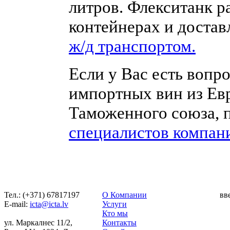
литров. Флекситанк 
контейнерах и доста
ж/д транспортом.
Если у Вас есть вопр
импортных вин из Ев
Таможенного союза, 
специалистов компан
Тел.: (+371) 67817197
О Компании
вв
Е-mail:
icta@icta.lv
Услуги
Кто мы
ул. Маркалнес 11/2,
Контакты