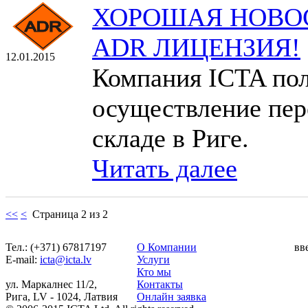
ХОРОШАЯ НОВОС
ADR ЛИЦЕНЗИЯ!
12.01.2015
Компания ICTA по
осуществление пере
складе в Риге.
Читать далее
<<
<
Страница 2 из 2
Тел.: (+371) 67817197
О Компании
вв
Е-mail:
icta@icta.lv
Услуги
Кто мы
ул. Маркалнес 11/2,
Контакты
Рига, LV - 1024, Латвия
Онлайн заявка