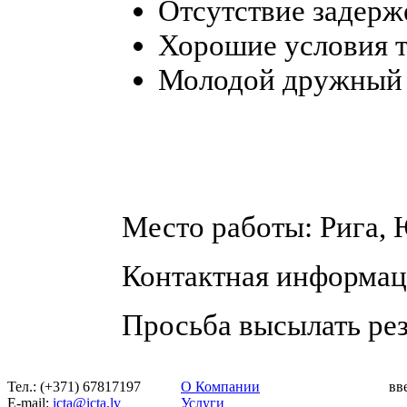
Отсутствие задерже
Хорошие условия т
Молодой дружный 
Место работы: Рига, 
Контактная информаци
Просьба высылать резю
Тел.: (+371) 67817197
О Компании
вв
Е-mail:
icta@icta.lv
Услуги